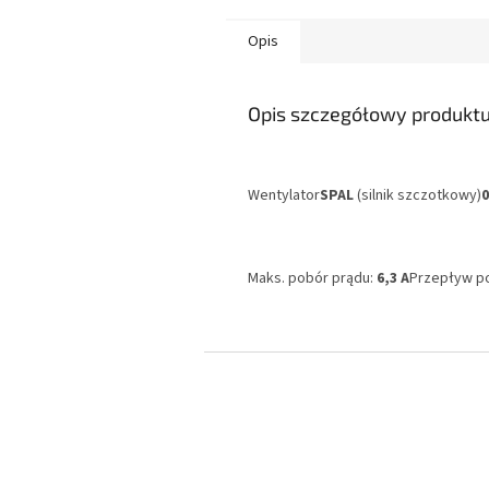
Opis
Opis szczegółowy produkt
Wentylator
SPAL
(silnik szczotkowy)
Maks. pobór prądu:
6,3 A
Przepływ p
S
t
o
p
k
a