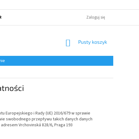
RUNKI HANDLOWE
POLITYKA OCHRONY PRYWATNOŚCI
Zaloguj się
O NAS
KOSZYK
Pusty koszyk
nie
atności
tu Europejskiego i Rady (UE) 2016/679 w sprawie
awie swobodnego przepływu takich danych danych
od adresem Vrchovinská 828/6, Praga 193