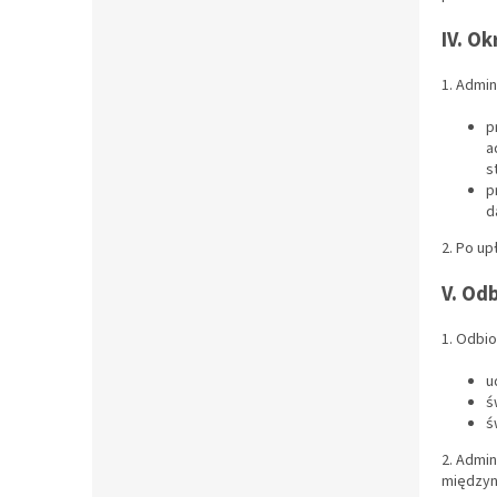
IV. O
1. Admi
p
a
s
p
d
2. Po u
V. Od
1. Odbi
u
ś
ś
2. Admin
międzyn