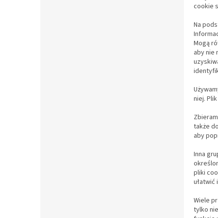
cookie s
Na podst
Informa
Mogą ró
aby nie 
uzyskiw
identyfi
Używamy 
niej. Pl
Zbieramy
także do
aby popr
Inna gru
określon
pliki co
ułatwić 
Wiele p
tylko ni