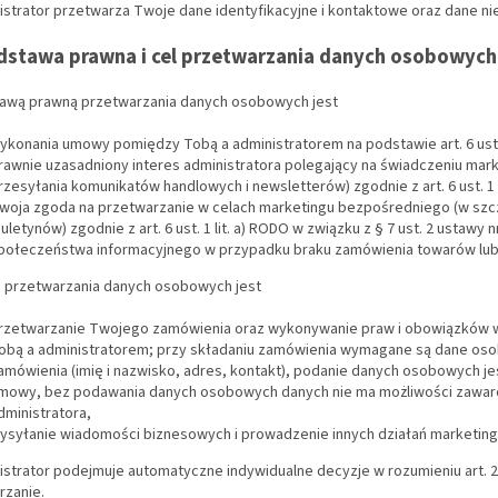
istrator przetwarza Twoje dane identyfikacyjne i kontaktowe oraz dane ni
Podstawa prawna i cel przetwarzania danych osobowych
tawą prawną przetwarzania danych osobowych jest
ykonania umowy pomiędzy Tobą a administratorem na podstawie art. 6 ust. 
rawnie uzasadniony interes administratora polegający na świadczeniu ma
rzesyłania komunikatów handlowych i newsletterów) zgodnie z art. 6 ust. 1 l
woja zgoda na przetwarzanie w celach marketingu bezpośredniego (w szcze
iuletynów) zgodnie z art. 6 ust. 1 lit. a) RODO w związku z § 7 ust. 2 ustawy
połeczeństwa informacyjnego w przypadku braku zamówienia towarów lub
m przetwarzania danych osobowych jest
rzetwarzanie Twojego zamówienia oraz wykonywanie praw i obowiązków
obą a administratorem; przy składaniu zamówienia wymagane są dane osob
amówienia (imię i nazwisko, adres, kontakt), podanie danych osobowych jes
mowy, bez podawania danych osobowych danych nie ma możliwości zawarci
dministratora,
ysyłanie wiadomości biznesowych i prowadzenie innych działań marketin
nistrator podejmuje automatyczne indywidualne decyzje w rozumieniu art. 
rzanie.