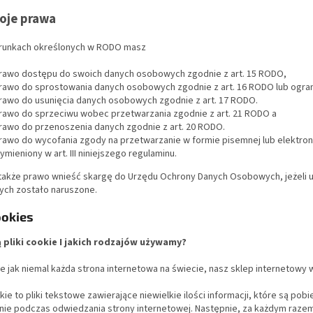
woje prawa
arunkach określonych w RODO masz
rawo dostępu do swoich danych osobowych zgodnie z art. 15 RODO,
rawo do sprostowania danych osobowych zgodnie z art. 16 RODO lub ograni
rawo do usunięcia danych osobowych zgodnie z art. 17 RODO.
rawo do sprzeciwu wobec przetwarzania zgodnie z art. 21 RODO a
rawo do przenoszenia danych zgodnie z art. 20 RODO.
rawo do wycofania zgody na przetwarzanie w formie pisemnej lub elektroni
ymieniony w art. III niniejszego regulaminu.
 także prawo wnieść skargę do Urzędu Ochrony Danych Osobowych, jeżeli 
ch zostało naruszone.
ookies
 pliki cookie I jakich rodzajów używamy?
 jak niemal każda strona internetowa na świecie, nasz sklep internetowy w
okie to pliki tekstowe zawierające niewielkie ilości informacji, które są p
nie podczas odwiedzania strony internetowej. Następnie, za każdym razem