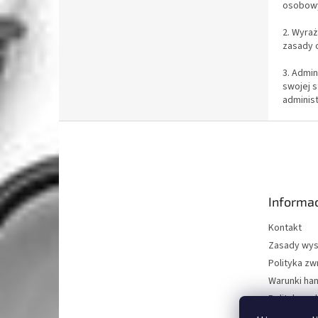
osobowyc
2. Wyra
zasady 
3. Admi
swojej s
adminis
S
t
o
p
k
Informac
a
Kontakt
Zasady wys
Polityka z
Warunki ha
Polityka oc
O nas