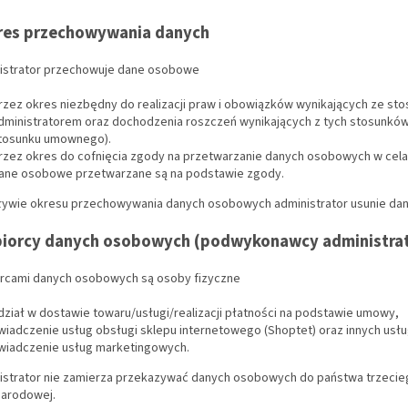
kres przechowywania danych
nistrator przechowuje dane osobowe
rzez okres niezbędny do realizacji praw i obowiązków wynikających ze 
dministratorem oraz dochodzenia roszczeń wynikających z tych stosunków
tosunku umownego).
rzez okres do cofnięcia zgody na przetwarzanie danych osobowych w celac
ane osobowe przetwarzane są na podstawie zgody.
pływie okresu przechowywania danych osobowych administrator usunie da
biorcy danych osobowych (podwykonawcy administra
orcami danych osobowych są osoby fizyczne
dział w dostawie towaru/usługi/realizacji płatności na podstawie umowy,
wiadczenie usług obsługi sklepu internetowego (Shoptet) oraz innych usł
wiadczenie usług marketingowych.
istrator nie zamierza przekazywać danych osobowych do państwa trzeciego
arodowej.