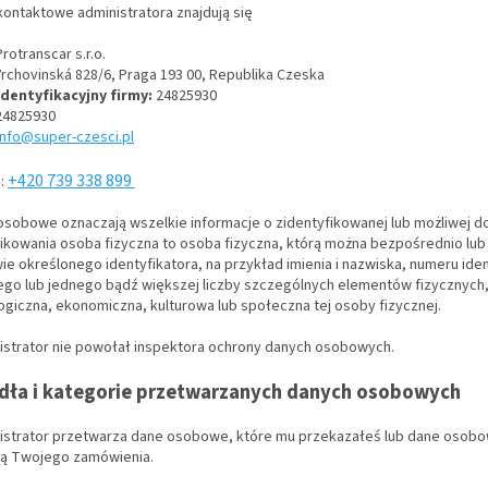
kontaktowe administratora znajdują się
rotranscar s.r.o.
Vrchovinská 828/6, Praga 193 00,
Republika Czeska
dentyfikacyjny firmy:
24825930
24825930
info@super-czesci.pl
+420 739 338 899
n
:
osobowe oznaczają wszelkie informacje o zidentyfikowanej lub możliwej do
fikowania osoba fizyczna to osoba fizyczna, którą można bezpośrednio lub
e określonego identyfikatora, na przykład imienia i nazwiska, numeru ident
ego lub jednego bądź większej liczby szczególnych elementów fizycznych,
giczna, ekonomiczna, kulturowa lub społeczna tej osoby fizycznej.
nistrator nie powołał inspektora ochrony danych osobowych.
ródła i kategorie przetwarzanych danych osobowych
nistrator przetwarza dane osobowe, które mu przekazałeś lub dane osobow
cją Twojego zamówienia.