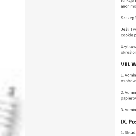
funkcje 
anonimo
Szczegó
Jeśli T
cookie p
Użytkow
określon
VIII.
1. Admin
osobow
2. Admi
papierow
3. Admi
IX. P
1. Skła