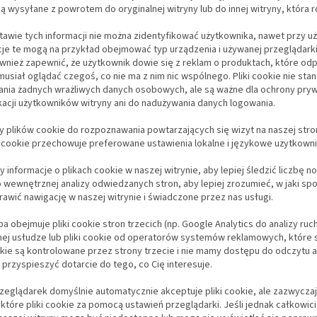
ą wysyłane z powrotem do oryginalnej witryny lub do innej witryny, która r
awie tych informacji nie można zidentyfikować użytkownika, nawet przy uż
cje te mogą na przykład obejmować typ urządzenia i używanej przeglądark
wnież zapewnić, że użytkownik dowie się z reklam o produktach, które od
musiał oglądać czegoś, co nie ma z nim nic wspólnego. Pliki cookie nie st
ania żadnych wrażliwych danych osobowych, ale są ważne dla ochrony pryw
kacji użytkowników witryny ani do nadużywania danych logowania.
plików cookie do rozpoznawania powtarzających się wizyt na naszej stron
ik cookie przechowuje preferowane ustawienia lokalne i językowe użytkowni
 informacje o plikach cookie w naszej witrynie, aby lepiej śledzić liczbę 
 wewnętrznej analizy odwiedzanych stron, aby lepiej zrozumieć, w jaki sp
awić nawigację w naszej witrynie i świadczone przez nas usługi.
pa obejmuje pliki cookie stron trzecich (np. Google Analytics do analizy ruc
ej usłudze lub pliki cookie od operatorów systemów reklamowych, które s
okie są kontrolowane przez strony trzecie i nie mamy dostępu do odczytu a
i przyspieszyć dotarcie do tego, co Cię interesuje.
rzeglądarek domyślnie automatycznie akceptuje pliki cookie, ale zazwycza
ektóre pliki cookie za pomocą ustawień przeglądarki. Jeśli jednak całkowic