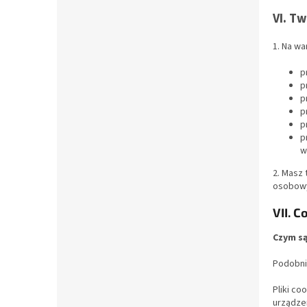
VI. T
1. Na w
p
p
p
p
p
p
w
2. Masz
osobowy
VII. C
Czym są
Podobnie
Pliki co
urządze