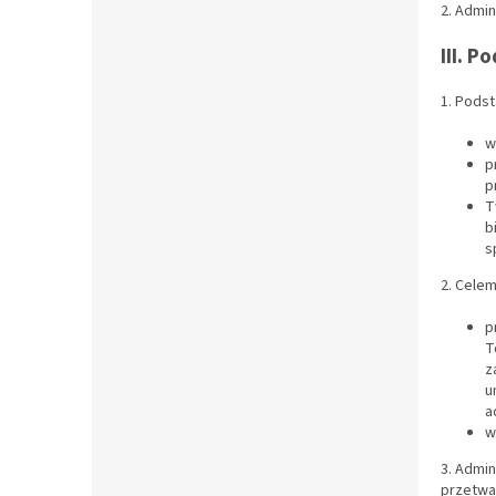
2. Admin
III. 
1. Pods
w
p
p
T
b
s
2. Cele
p
T
z
u
a
w
3. Admi
przetwa