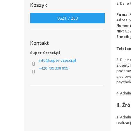
n
2. Dane 
Koszyk
y
Firma:
P
0
SZT. /
ZŁ0
Adres
: 
Numer i
NIP:
CZ
E-mail
:
Kontakt
Telefo
Super-Czesci.pl
3. Dane 
info
@
super-czesci.pl
zidenty
+420 739 338 899
podstawi
sieciow
psycholo
4. Admi
II. Ź
1. Admi
realiza