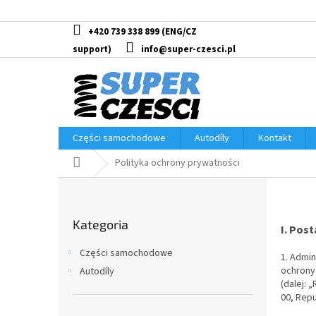
Przejść
do
treści
+420 739 338 899
info@super-czesci.pl
Części samochodowe
Autodíly
Kontakt
Home
Polityka ochrony prywatności
P
a
Pominąć
s
Kategoria
kategorie
I. Pos
e
k
Części samochodowe
1. Admin
b
ochrony
Autodíly
o
(dalej: 
c
00,
Repu
z