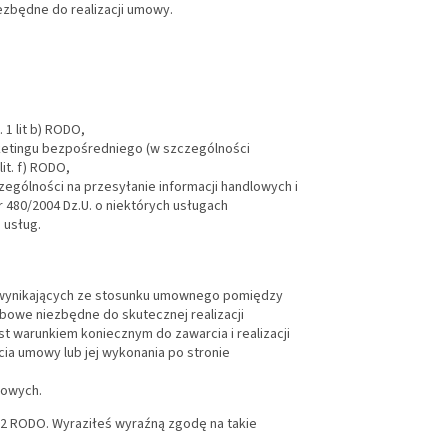
ezbędne do realizacji umowy.
1 lit b) RODO,
rketingu bezpośredniego (w szczególności
it. f) RODO,
gólności na przesyłanie informacji handlowych i
 nr 480/2004 Dz.U. o niektórych usługach
 usług.
 wynikających ze stosunku umownego pomiędzy
owe niezbędne do skutecznej realizacji
t warunkiem koniecznym do zawarcia i realizacji
a umowy lub jej wykonania po stronie
gowych.
22 RODO. Wyraziłeś wyraźną zgodę na takie