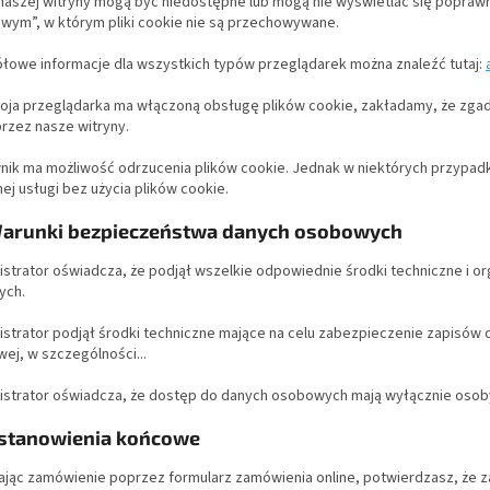
naszej witryny mogą być niedostępne lub mogą nie wyświetlać się poprawnie
wym”, w którym pliki cookie nie są przechowywane.
łowe informacje dla wszystkich typów przeglądarek można znaleźć tutaj:
woja przeglądarka ma włączoną obsługę plików cookie, zakładamy, że zga
rzez nasze witryny.
nik ma możliwość odrzucenia plików cookie. Jednak w niektórych przypad
ej usługi bez użycia plików cookie.
 Warunki bezpieczeństwa danych osobowych
istrator oświadcza, że ​​podjął wszelkie odpowiednie środki techniczne i 
ych.
nistrator podjął środki techniczne mające na celu zabezpieczenie zapisó
ej, w szczególności...
nistrator oświadcza, że ​​dostęp do danych osobowych mają wyłącznie oso
ostanowienia końcowe
dając zamówienie poprzez formularz zamówienia online, potwierdzasz, że 