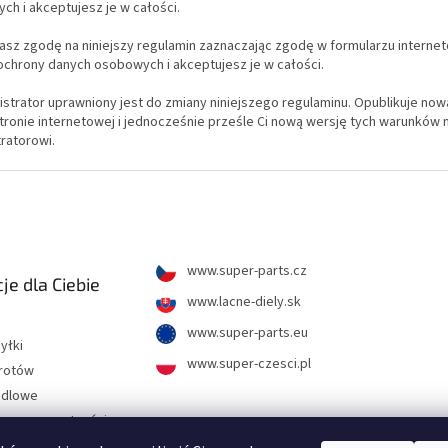
h i akceptujesz je w całości.
żasz zgodę na niniejszy regulamin zaznaczając zgodę w formularzu intern
ochrony danych osobowych i akceptujesz je w całości.
nistrator uprawniony jest do zmiany niniejszego regulaminu. Opublikuje 
tronie internetowej i jednocześnie prześle Ci nową wersję tych warunków 
tratorowi.
www.super-parts.cz
je dla Ciebie
www.lacne-diely.sk
www.super-parts.eu
yłki
www.super-czesci.pl
wrotów
ndlowe
hrony prywatności