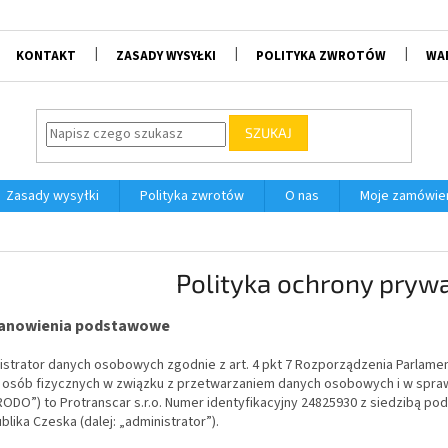
KONTAKT
ZASADY WYSYŁKI
POLITYKA ZWROTÓW
WA
SZUKAJ
Zasady wysyłki
Polityka zwrotów
O nas
Moje zamówie
Polityka ochrony pryw
tanowienia podstawowe
istrator danych osobowych zgodnie z art. 4 pkt 7 Rozporządzenia Parlamen
 osób fizycznych w związku z przetwarzaniem danych osobowych i w spr
„RODO”) to Protranscar s.r.o. Numer identyfikacyjny 24825930 z siedzibą p
blika Czeska
(dalej: „administrator”).