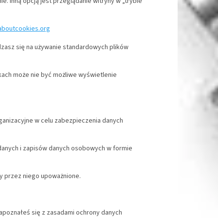
. Inną opcją jest przeglądanie witryny w „trybie
aboutcookies.org
dzasz się na używanie standardowych plików
kach może nie być możliwe wyświetlenie
organizacyjne w celu zabezpieczenia danych
w danych i zapisów danych osobowych w formie
by przez niego upoważnione.
zapoznałeś się z zasadami ochrony danych