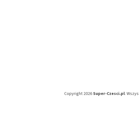
a
Copyright 2026
Super-Czesci.pl
. Wszys