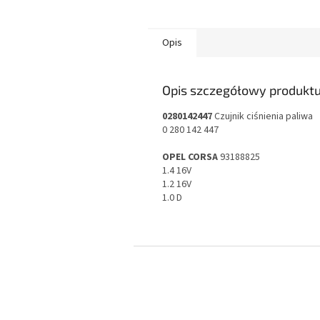
Opis
Opis szczegółowy produkt
0280142447
Czujnik ciśnienia paliwa
0 280 142 447
OPEL CORSA
93188825
1.4 16V
1.2 16V
1.0 D
S
t
o
p
k