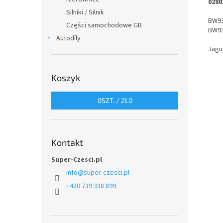
0280
Silniki / Silnik
BW9
Części samochodowe GB
BW93
Autodíly
Jagu
Koszyk
0
SZT. /
ZŁ0
Kontakt
Super-Czesci.pl
info
@
super-czesci.pl
+420 739 338 899