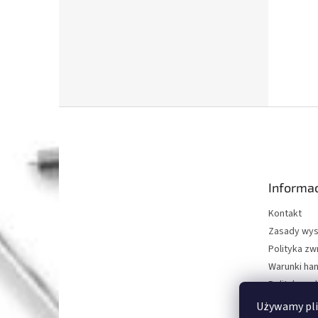
S
t
o
p
k
Informac
a
Kontakt
Zasady wys
Polityka z
Warunki ha
Polityka oc
O nas
Używamy pli