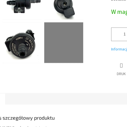
jednostk
W mag
Informac
DRUK
s szczegółowy produktu