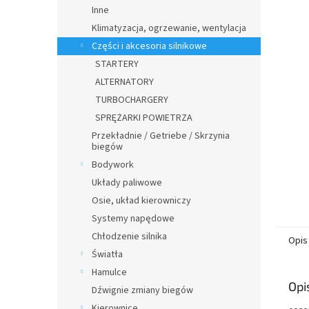
n
Inne
y
Klimatyzacja, ogrzewanie, wentylacja
Części i akcesoria silnikowe
STARTERY
ALTERNATORY
TURBOCHARGERY
SPRĘŻARKI POWIETRZA
Przekładnie / Getriebe / Skrzynia
biegów
Bodywork
Układy paliwowe
Osie, układ kierowniczy
Systemy napędowe
Chłodzenie silnika
Opis
Światła
Hamulce
Opi
Dźwignie zmiany biegów
Kierownice