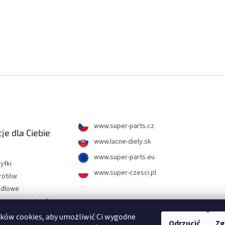
www.super-parts.cz
je dla Ciebie
www.lacne-diely.sk
www.super-parts.eu
yłki
www.super-czesci.pl
wrotów
ndlowe
hrony prywatności
ków cookies, aby umożliwić Ci wygodne
Odrzucić
Zg