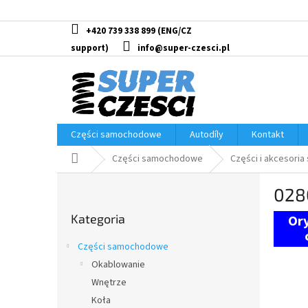
Przejść
do
treści
+420 739 338 899
info@super-czesci.pl
Części samochodowe
Autodíly
Kontakt
Home
Części samochodowe
Części i akcesoria
P
028
a
Pominąć
s
Kategoria
kategorie
e
k
Części samochodowe
b
Okablowanie
o
Wnętrze
c
z
Koła