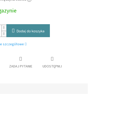
owa:
azynie
Dodaj do koszyka
je szczegółowe
ZADAJ PYTANIE
UDOSTĘPNIJ