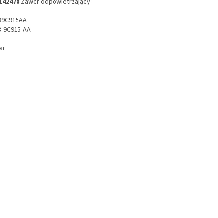
142478
Zawór odpowietrzający
39C915AA
-9C915-AA
ar