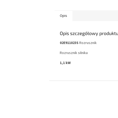
Opis
Opis szczegółowy produkt
02E911023S
Rozrusznik
Rozrusznik silnika
1,1 kW
S
t
o
p
k
a