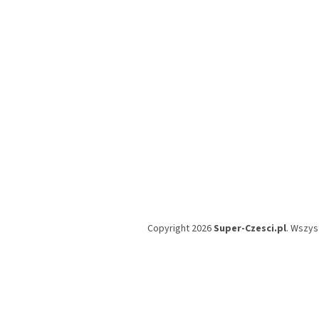
k
a
Copyright 2026
Super-Czesci.pl
. Wszys