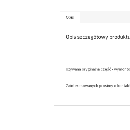
Opis
Opis szczegółowy produkt
Używana oryginalna część - wymonto
Zainteresowanych prosimy o kontak
S
t
o
p