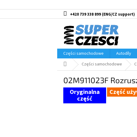
Przejść
do
treści
+420 739 338 899
Części samochodowe
Autodíly
Home
Części samochodowe
C
02M911023F Rozruszn
Część uż