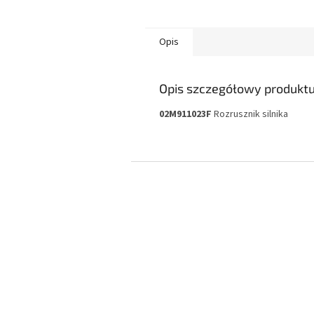
Opis
Opis szczegółowy produkt
02M911023F
Rozrusznik silnika
S
t
o
p
k
a