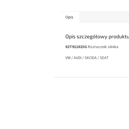
Opis
Opis szczegółowy produkt
02T911023G
Rozrusznik silnika
VW / AUDI / SKODA / SEAT
S
t
o
p
k
a