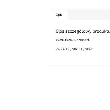
Opis
Opis szczegółowy produkt
02Z911024D
Rozrusznik
VW / AUDI / SKODA / SEAT
S
t
o
p
k
a