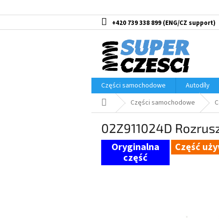
Przejść
do
treści
+420 739 338 899
Części samochodowe
Autodíly
Home
Części samochodowe
C
02Z911024D Rozrusz
Część uż