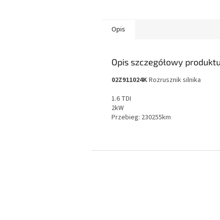
Opis
Opis szczegółowy produkt
02Z911024K
Rozrusznik silnika
1.6 TDI
2kW
Przebieg: 230255km
S
t
o
p
k
a