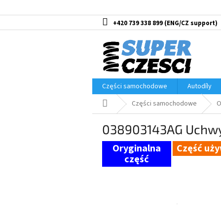
Przejść
do
treści
+420 739 338 899
Części samochodowe
Autodíly
Home
Części samochodowe
O
038903143AG Uchwyt
Część uż