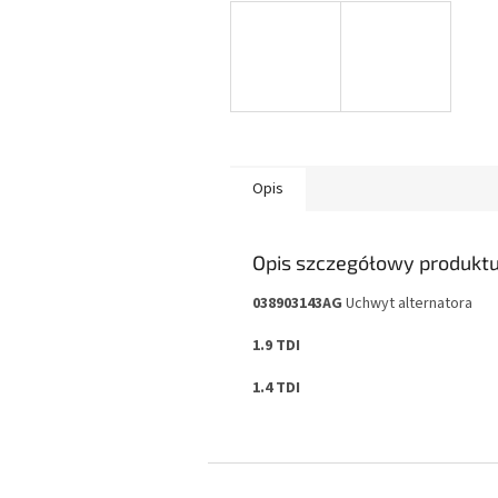
Opis
Opis szczegółowy produkt
038903143AG
Uchwyt alternatora
1.9 TDI
1.4 TDI
S