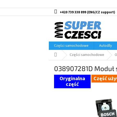
Przejść
do
treści
+420 739 338 899
Części samochodowe
Autodíly
Home
Części samochodowe
O
038907281D Moduł s
Część uż