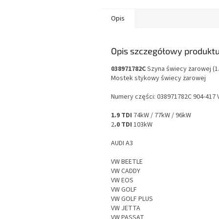
Opis
Opis szczegółowy produkt
038971782C
Szyna świecy żarowej (1.9
Mostek stykowy świecy żarowej
Numery części: 038971782C 904-417
1.9 TDI
74kW / 77kW / 96kW
2
.0 TDI
103kW
AUDI A3
VW BEETLE
VW CADDY
VW EOS
VW GOLF
VW GOLF PLUS
VW JETTA
VW PASSAT