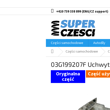
Przejść
do
treści
+420 739 338 899
Części samochodowe
Autodíly
Home
Części samochodowe
C
03G199207F Uchwyt 
Część uż