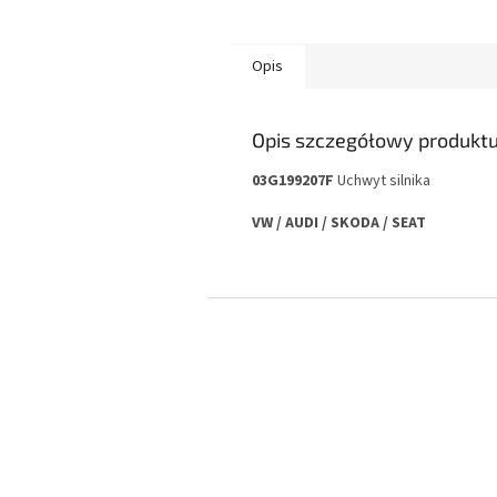
Opis
Opis szczegółowy produkt
03G199207F
Uchwyt silnika
VW / AUDI / SKODA / SEAT
S
t
o
p
k
a