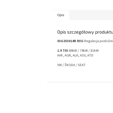
Opis
Opis szczegółowy produkt
03G253014R REG
Regulacja podciśni
1.9 TDI
66kW / 74kW / 81kW
AHF, AGR, ALH, ASV, ATD
VW / ŠKODA / SEAT
S
t
o
p
k
a