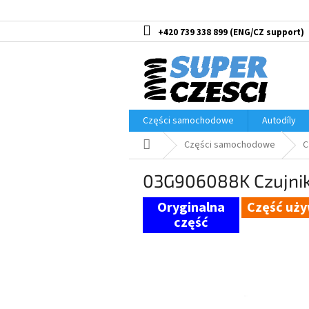
Przejść
do
treści
+420 739 338 899
Części samochodowe
Autodíly
Home
Części samochodowe
C
03G906088K Czujnik
Część uż