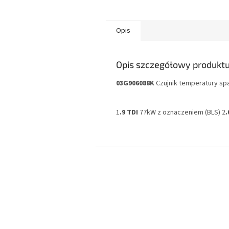
Opis
Opis szczegółowy produkt
03G906088K
Czujnik temperatury spa
1
.9 TDI
77kW z oznaczeniem (BLS) 2
.
S
t
o
p
k
a