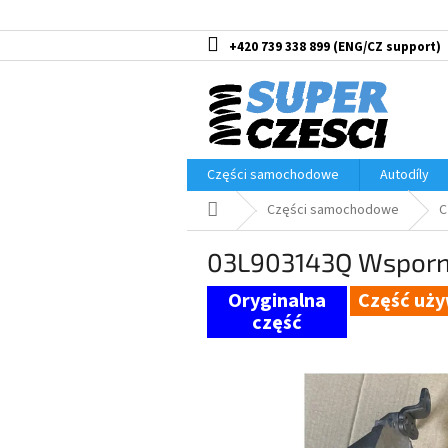
Przejść
do
treści
+420 739 338 899
Części samochodowe
Autodíly
Home
Części samochodowe
C
03L903143Q Wsporni
Część uż