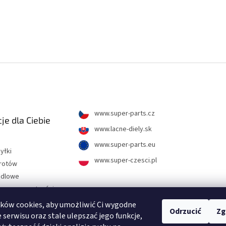
www.super-parts.cz
je dla Ciebie
www.lacne-diely.sk
www.super-parts.eu
yłki
www.super-czesci.pl
wrotów
ndlowe
hrony prywatności
ków cookies, aby umożliwić Ci wygodne
Odrzucić
Zg
tności
 serwisu oraz stale ulepszać jego funkcje,