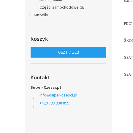
0459
Części samochodowe GB
Autodíly
EDC1
Koszyk
ŠKO
0
SZT. /
ZŁ0
SEA
SEA
Kontakt
Super-Czesci.pl
info
@
super-czesci.pl
+420 739 338 899