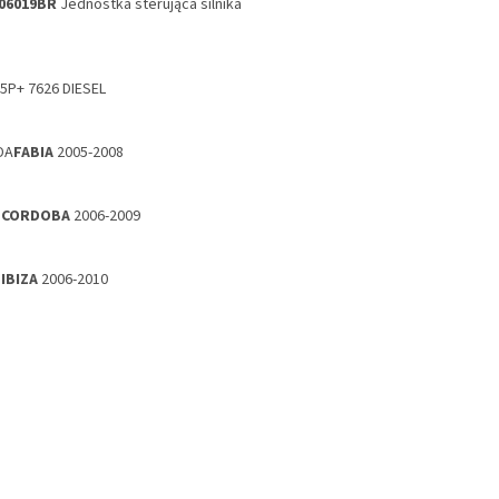
06019BR
Jednostka sterująca silnika
5P+ 7626 DIESEL
DA
FABIA
2005-2008
T
CORDOBA
2006-2009
T
IBIZA
2006-2010