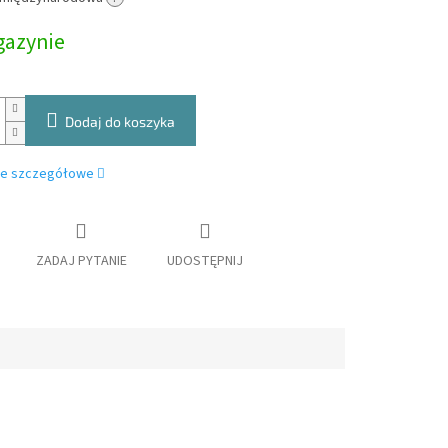
owa:
azynie
Dodaj do koszyka
je szczegółowe
ZADAJ PYTANIE
UDOSTĘPNIJ