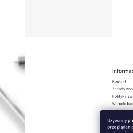
S
t
o
p
k
Informac
a
Kontakt
Zasady wys
Polityka z
Warunki ha
Polityka oc
O nas
Używamy pli
Metody pła
przeglądanie