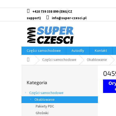
Przejść
do
treści
+420 739 338 899
info@super-czesci.pl
Części samochodowe
Autodíly
Kontakt
Home
Części samochodowe
Okablowanie
P
0459
a
Pominąć
s
Kategoria
kategorie
e
k
Części samochodowe
b
Okablowanie
o
Pakiety PDC
c
z
Głośniki