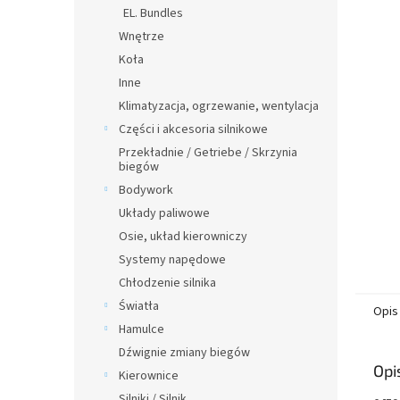
n
EL. Bundles
y
Wnętrze
Koła
Inne
Klimatyzacja, ogrzewanie, wentylacja
Części i akcesoria silnikowe
Przekładnie / Getriebe / Skrzynia
biegów
Bodywork
Układy paliwowe
Osie, układ kierowniczy
Systemy napędowe
Chłodzenie silnika
Światła
Opis
Hamulce
Dźwignie zmiany biegów
Opi
Kierownice
Silniki / Silnik