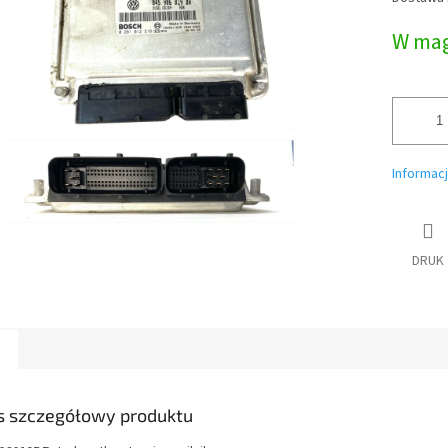
jednostk
W mag
Informac
DRUK
s szczegółowy produktu