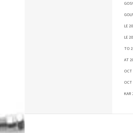
GOSV
GOLF
LE 2
LE 2
TO 2
AT 2
OCT 
OCT 
KAR 
S
t
o