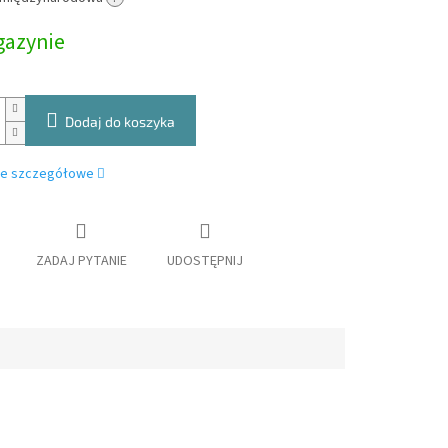
owa:
azynie
Dodaj do koszyka
je szczegółowe
ZADAJ PYTANIE
UDOSTĘPNIJ