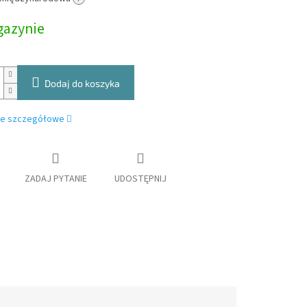
owa:
azynie
Dodaj do koszyka
je szczegółowe
ZADAJ PYTANIE
UDOSTĘPNIJ