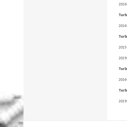
2016
Tur
2016
Turb
2015
2019
Turb
2016
Tur
2019
S