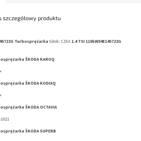
s szczegółowy produktu
45722G
Turbosprężarka
Silnik: CZEA
1.4 TSI 110kW
04E145722G
bosprężarka ŠKODA KAROQ
+
bosprężarka ŠKODA KODIAQ
+
bosprężarka ŠKODA OCTAVIA
-2021
bosprężarka ŠKODA SUPERB