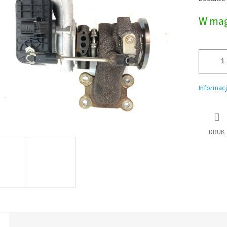
jednostk
W mag
Informac
DRUK