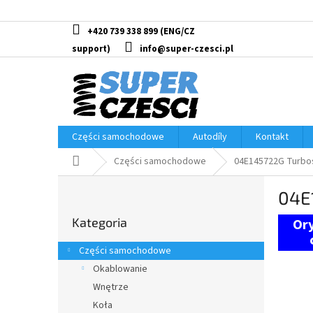
Przejść
do
treści
+420 739 338 899
info@super-czesci.pl
Części samochodowe
Autodíly
Kontakt
Home
Części samochodowe
04E145722G Turbos
P
04E
a
Pominąć
s
Kategoria
kategorie
e
k
Części samochodowe
b
Okablowanie
o
Wnętrze
c
z
Koła