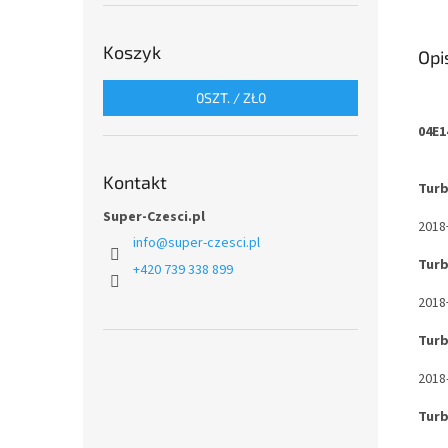
Koszyk
Opi
0
SZT. /
ZŁ0
04E1
Kontakt
Tur
Super-Czesci.pl
2018
info
@
super-czesci.pl
Tur
+420 739 338 899
2018
Tur
2018
Tur