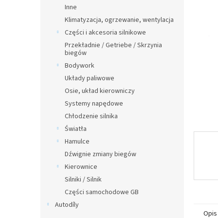
n
Inne
y
Klimatyzacja, ogrzewanie, wentylacja
Części i akcesoria silnikowe
Przekładnie / Getriebe / Skrzynia
biegów
Bodywork
Układy paliwowe
Osie, układ kierowniczy
Systemy napędowe
Chłodzenie silnika
Światła
Hamulce
Dźwignie zmiany biegów
Kierownice
Silniki / Silnik
Części samochodowe GB
Autodíly
Opis