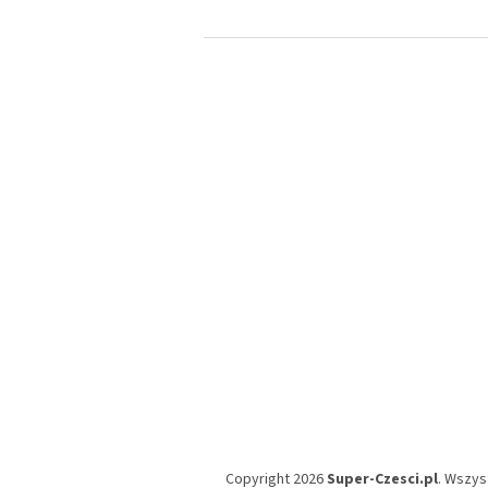
S
t
o
p
k
a
Copyright 2026
Super-Czesci.pl
. Wszys