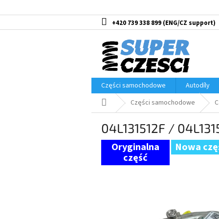
Przejść
do
treści
+420 739 338 899
Części samochodowe
Autodíly
Home
Części samochodowe
C
04L131512F / 04L131
Nowa czę