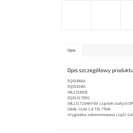
Opis
Opis szczegółowy produkt
5Q0166AA
5Q0181BA
04L131602E
5Q0131705G
04L131723AN Filtr cząstek stałych D
Silnik: CLHA 1.6 TDI 77kW
Oryginalna zdemontowana część Gol
S