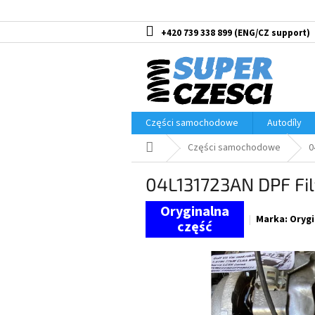
Przejść
do
treści
+420 739 338 899
Części samochodowe
Autodíly
Home
Części samochodowe
0
04L131723AN DPF Fil
Marka:
Orygi