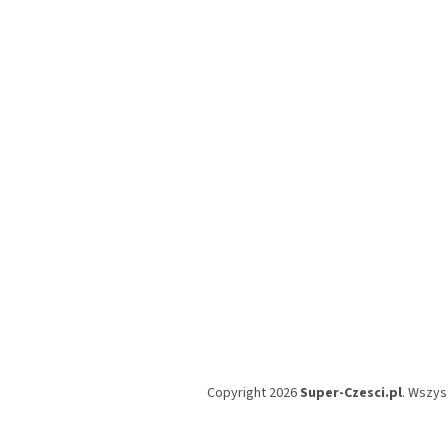
t
o
p
k
a
Copyright 2026
Super-Czesci.pl
. Wszys