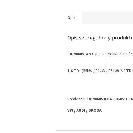
Opis
Opis szczegółowy produkt
0
4L906051AB
Czujnik odchylenia ciśn
1
.6 TD
I (66kW / 81kW / 85kW) 2
.0 TDI
Zamiennik:
04L906051L
04L906051F
04
VW / AUDI / SKODA