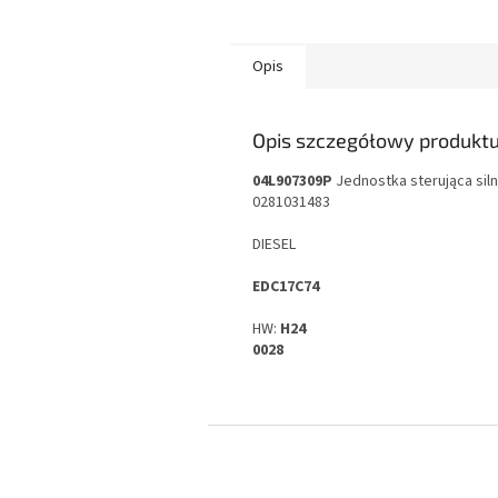
Opis
Opis szczegółowy produkt
04L907309P
Jednostka sterująca siln
0281031483
DIESEL
EDC17C74
HW:
H24
0028
S
t
o