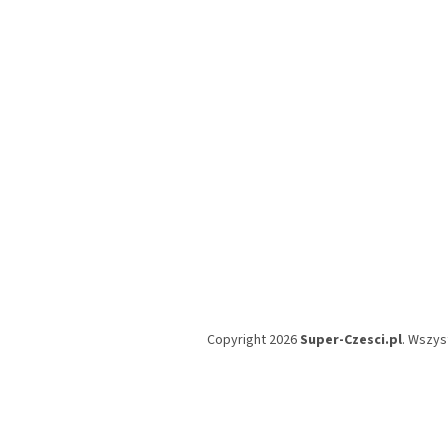
p
k
a
Copyright 2026
Super-Czesci.pl
. Wszys