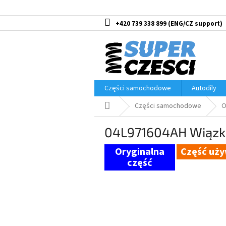
Przejść
do
treści
+420 739 338 899
Części samochodowe
Autodíly
Home
Części samochodowe
O
04L971604AH Wiązka 
Część uż