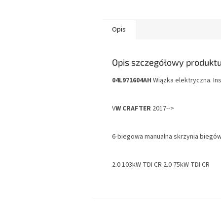
Opis
Opis szczegółowy produkt
04L971604AH
Wiązka elektryczna. Ins
V
W CRAFTER
2017-->
6-biegowa manualna skrzynia biegów
2.0 103kW TDI CR 2.0 75kW TDI CR
S
t