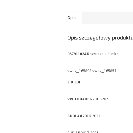
Opis
Opis szczegółowy produkt
0
57911024
Rozrusznik silnika
vwag_165893 vwag_165857
3.0 TDI
VW TOUAREG
2018-2021
A
UDI A4
2016-2021