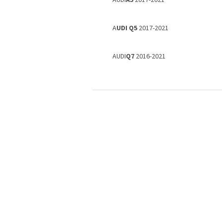
AUDI
A5
2017-2021
A
UDI Q5
2017-2021
AUDI
Q7
2016-2021
S
t
o
p
k
a