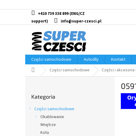
Przejść
do
treści
+420 739 338 899
info@super-czesci.pl
Części samochodowe
Autodíly
Kontakt
Home
Części samochodowe
Części i akcesoria
P
059
a
Pominąć
s
Kategoria
kategorie
e
k
Części samochodowe
b
Okablowanie
o
Wnętrze
c
z
Koła