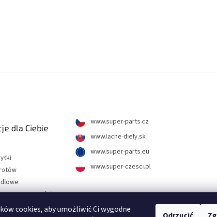
www.super-parts.cz
je dla Ciebie
www.lacne-diely.sk
www.super-parts.eu
yłki
www.super-czesci.pl
wrotów
ndlowe
hrony prywatności
ków cookies, aby umożliwić Ci wygodne
Odrzucić
Zg