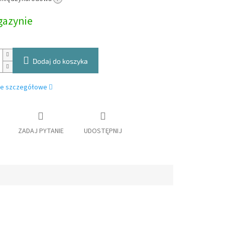
owa:
azynie
Dodaj do koszyka
je szczegółowe
ZADAJ PYTANIE
UDOSTĘPNIJ