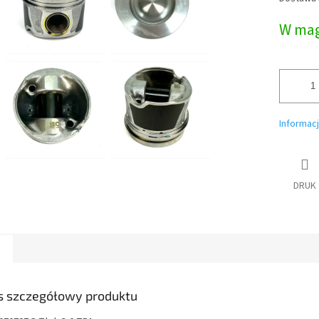
jednostk
W mag
Informac
DRUK
s szczegółowy produktu