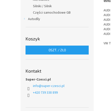
0591
Silniki / Silnik
AUDI
Części samochodowe GB
AUDI
Autodíly
AUDI
AUDI
AUDI
AUDI
Koszyk
VW 
0
SZT. /
ZŁ0
Kontakt
Super-Czesci.pl
info
@
super-czesci.pl
+420 739 338 899