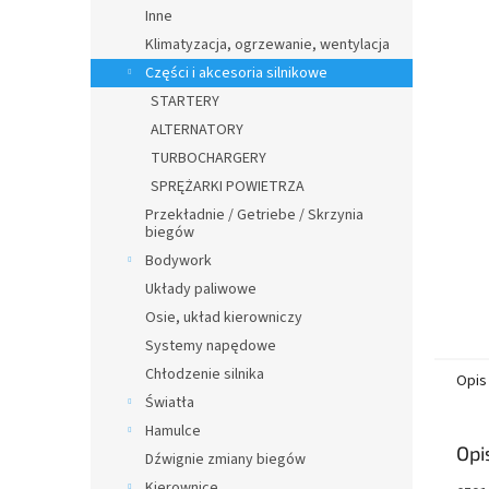
n
Inne
y
Klimatyzacja, ogrzewanie, wentylacja
Części i akcesoria silnikowe
STARTERY
ALTERNATORY
TURBOCHARGERY
SPRĘŻARKI POWIETRZA
Przekładnie / Getriebe / Skrzynia
biegów
Bodywork
Układy paliwowe
Osie, układ kierowniczy
Systemy napędowe
Chłodzenie silnika
Opis
Światła
Hamulce
Opi
Dźwignie zmiany biegów
Kierownice