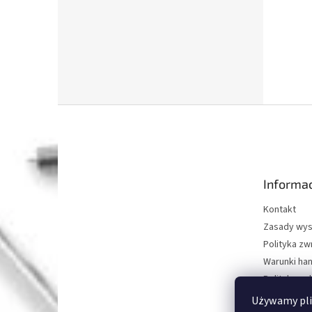
S
t
o
p
k
Informac
a
Kontakt
Zasady wys
Polityka z
Warunki ha
Polityka oc
O nas
Używamy pli