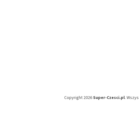
k
a
Copyright 2026
Super-Czesci.pl
. Wszys