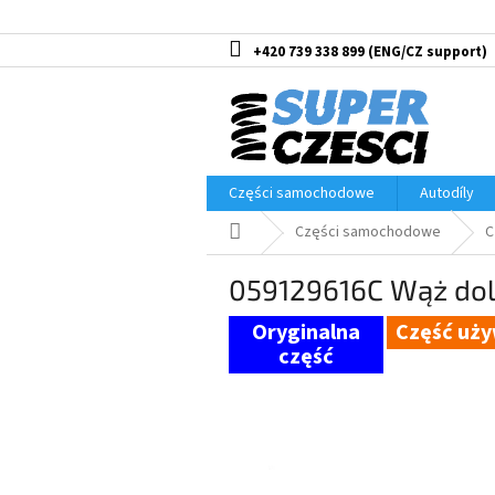
Przejść
do
treści
+420 739 338 899
Części samochodowe
Autodíly
Home
Części samochodowe
C
059129616C Wąż do
Część uż