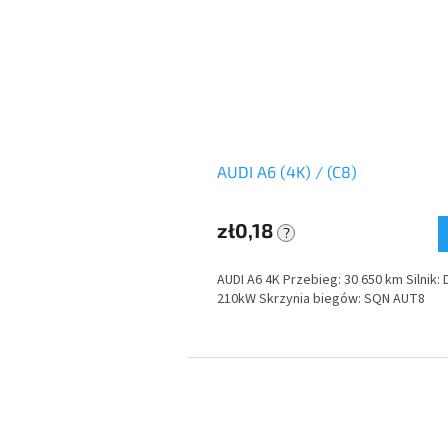
AUDI A6 (4K) / (C8)
zł0,18
?
AUDI A6 4K Przebieg: 30 650 km Silnik: 
210kW Skrzynia biegów: SQN AUT8
S
t
o
p