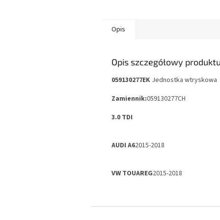
Opis
Opis szczegółowy produkt
059130277EK
Jednostka wtryskowa
Zamiennik:
059130277CH
3.0 TDI
AUDI A6
2015-2018
VW TOUAREG
2015-2018
S