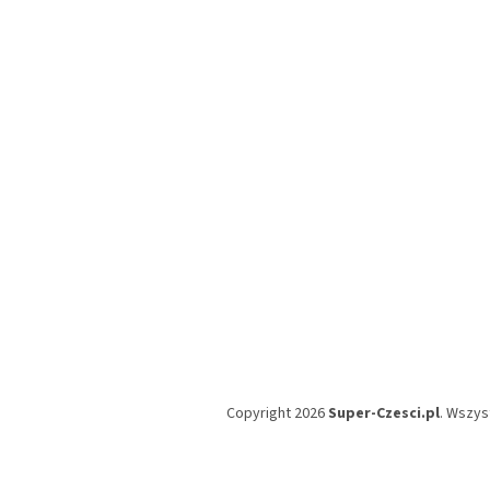
t
o
p
k
a
Copyright 2026
Super-Czesci.pl
. Wszys