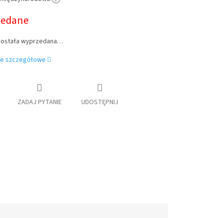
owa:
zedane
została wyprzedana…
je szczegółowe
ZADAJ PYTANIE
UDOSTĘPNIJ