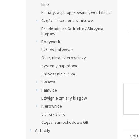
n
Inne
y
Klimatyzacja, ogrzewanie, wentylacja
Części i akcesoria silnikowe
Przekładnie / Getriebe / Skrzynia
biegów
Bodywork
Układy paliwowe
Osie, układ kierowniczy
Systemy napędowe
Chłodzenie silnika
Światła
Hamulce
Dźwignie zmiany biegów
Kierownice
Silniki / Silnik
Części samochodowe GB
Autodíly
Opis