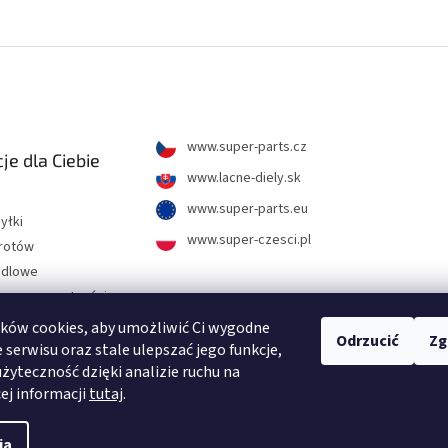
www.super-parts.cz
je dla Ciebie
www.lacne-diely.sk
www.super-parts.eu
yłki
www.super-czesci.pl
wrotów
ndlowe
hrony prywatności
ków cookies, aby umożliwić Ci wygodne
Odrzucić
Zg
tności
 serwisu oraz stale ulepszać jego funkcje,
użyteczność dzięki analizie ruchu na
j zadawane pytania
cej informacji
tutaj
.
ia