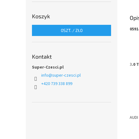
Koszyk
Opi
0591
0
SZT. /
ZŁ0
Kontakt
3
.0 
Super-Czesci.pl
info
@
super-czesci.pl
+420 739 338 899
AUDI