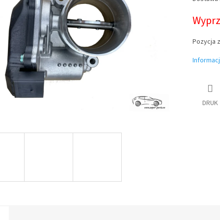
jednostk
Wypr
Pozycja 
Informac
DRUK