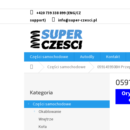
Przejść
do
treści
+420 739 338 899
info@super-czesci.pl
Części samochodowe
Autodíly
Kontakt
Home
Części samochodowe
059145950BH Przep
P
059
a
Pominąć
s
Kategoria
kategorie
e
k
Części samochodowe
b
Okablowanie
o
Wnętrze
c
z
Koła