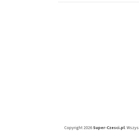
S
t
o
p
k
a
Copyright 2026
Super-Czesci.pl
. Wszys