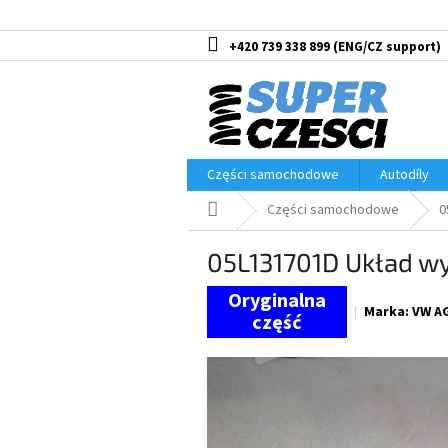
Przejść
do
treści
+420 739 338 899
Części samochodowe
Autodíly
Home
Części samochodowe
0
05L131701D Układ wy
Marka:
VW A