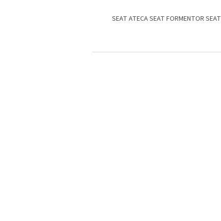
SEAT ATECA SEAT FORMENTOR SEAT
S
t
o
p
k
a