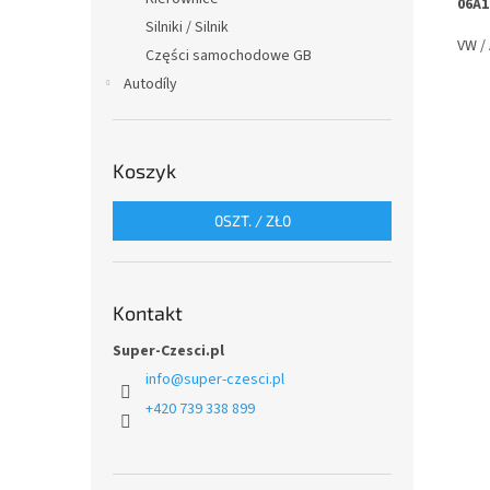
06A1
Silniki / Silnik
VW /
Części samochodowe GB
Autodíly
Koszyk
0
SZT. /
ZŁ0
Kontakt
Super-Czesci.pl
info
@
super-czesci.pl
+420 739 338 899