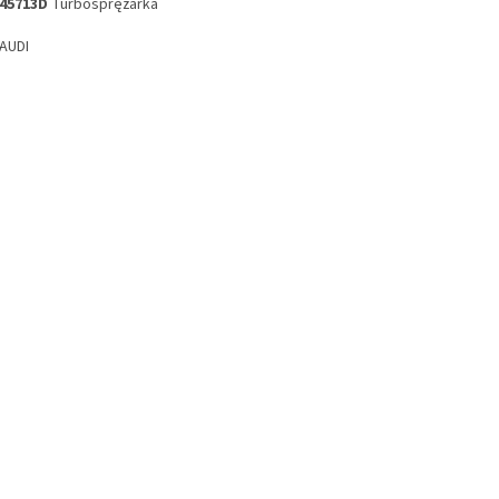
45713D
Turbosprężarka
 AUDI