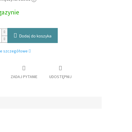
owa:
azynie
Dodaj do koszyka
je szczegółowe
ZADAJ PYTANIE
UDOSTĘPNIJ