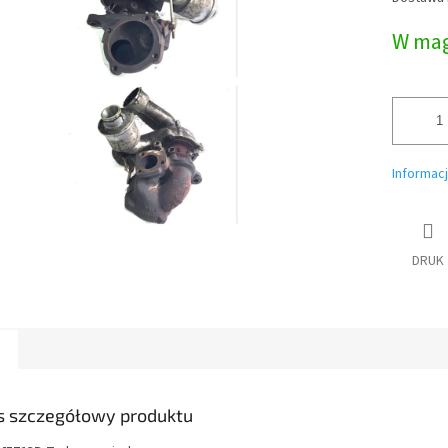
jednostk
W mag
Informac
DRUK
s szczegółowy produktu