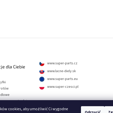
www.super-parts.cz
je dla Ciebie
www.lacne-diely.sk
www.super-parts.eu
yłki
www.super-czesci.pl
wrotów
ndlowe
hrony prywatności
ków cookies, aby umożliwić Ci wygodne
Odrzucić
Zg