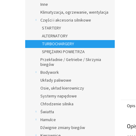
n
Inne
y
Klimatyzacja, ogrzewanie, wentylacja
Części i akcesoria silnikowe
STARTERY
ALTERNATORY
TURBOCHARGERY
SPRĘŻARKI POWIETRZA
Przekładnie / Getriebe / Skrzynia
biegów
Bodywork
Układy paliwowe
Osie, układ kierowniczy
Systemy napędowe
Chłodzenie silnika
Opis
Światła
Hamulce
Opi
Dźwignie zmiany biegów
Kierownice