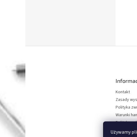
S
t
o
p
k
Informac
a
Kontakt
Zasady wys
Polityka z
Warunki ha
Polityka oc
O nas
Używamy pli