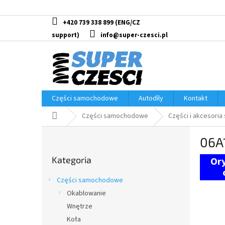
Przejść
do
treści
+420 739 338 899
info@super-czesci.pl
Części samochodowe
Autodíly
Kontakt
Home
Części samochodowe
Części i akcesoria
P
06A
a
Pominąć
s
Kategoria
kategorie
e
k
Części samochodowe
b
Okablowanie
o
Wnętrze
c
z
Koła