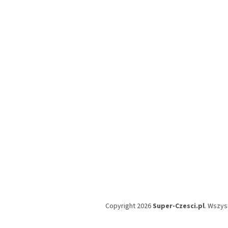
S
t
o
p
k
a
Copyright 2026
Super-Czesci.pl
. Wszys