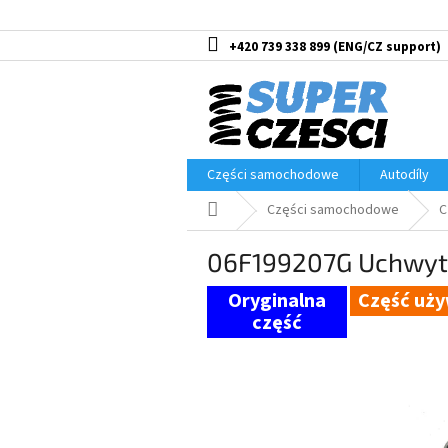
Przejść
do
treści
+420 739 338 899
Części samochodowe
Autodíly
Home
Części samochodowe
C
06F199207G Uchwyt 
Część uż