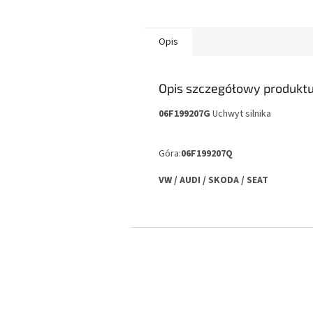
Opis
Opis szczegółowy produkt
06F199207G
Uchwyt silnika
Góra:
06F199207Q
VW / AUDI / SKODA / SEAT
S
t
o
p
k
a