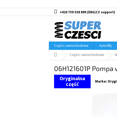
Przejść
do
treści
+420 739 338 899
Części samochodowe
Autodíly
Home
Części samochodowe
0
06H121601P Pompa w
Marka:
Orygi