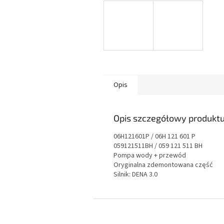
Opis
Opis szczegółowy produkt
06H121601P / 06H 121 601 P
059121511BH / 059 121 511 BH
Pompa wody + przewód
Oryginalna zdemontowana część
Silnik: DENA 3.0
S
t