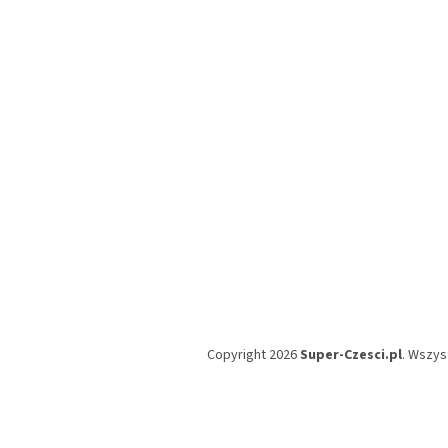
o
p
k
a
Copyright 2026
Super-Czesci.pl
. Wszys