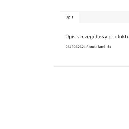
Opis
Opis szczegółowy produkt
06J906262L
Sonda lambda
S
t
o
p
k
a