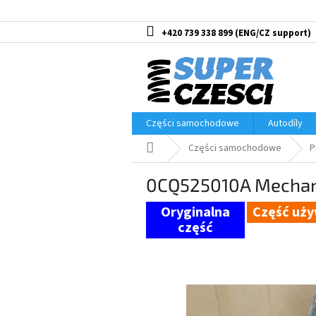
Przejść
do
treści
+420 739 338 899
Części samochodowe
Autodíly
Home
Części samochodowe
P
0CQ525010A Mechaniz
Część uż