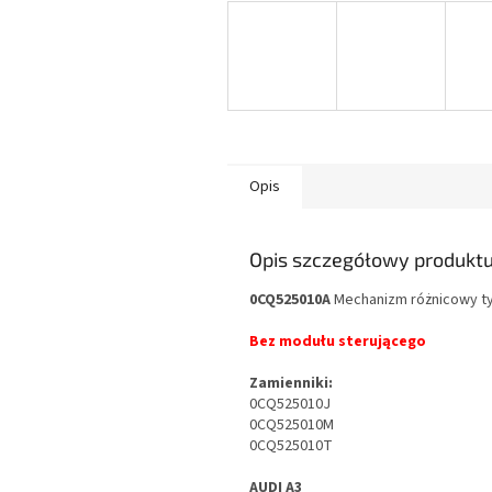
Opis
Opis szczegółowy produkt
0CQ525010A
Mechanizm różnicowy tyl
Bez modułu sterującego
Zamienniki:
0CQ525010J
0CQ525010M
0CQ525010T
AUDI A3