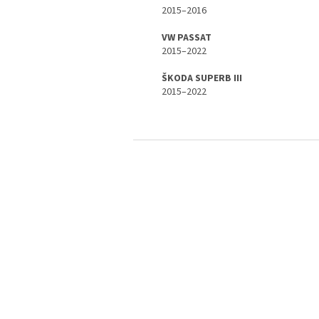
2015–2016
VW PASSAT
2015–2022
ŠKODA SUPERB III
2015–2022
S
t
o
p
k
a