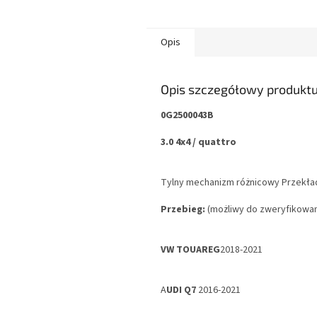
Opis
Opis szczegółowy produkt
0G2500043B
3.0 4x4 / quattro
Tylny mechanizm różnicowy Przekładn
Przebieg:
(możliwy do zweryfikowan
VW TOUAREG
2018-2021
A
UDI Q7
2016-2021