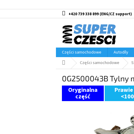
Przejść
do
treści
+420 739 338 899
Części samochodowe
Autodíly
Home
Części samochodowe
S
0G2500043B Tylny 
Prawie
<10