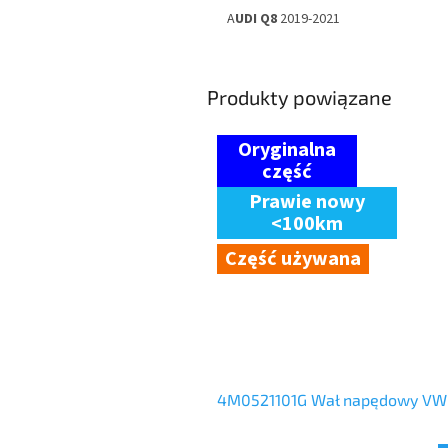
A
UDI Q8
2019-2021
Produkty powiązane
Prawie nowy
<100km
Część używana
4M0521101G Wał napędowy V