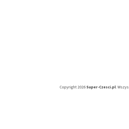
a
Copyright 2026
Super-Czesci.pl
. Wszys