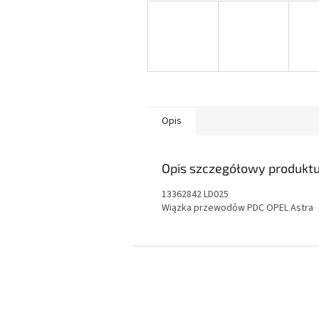
Opis
Opis szczegółowy produkt
13362842 LD025
Wiązka przewodów PDC OPEL Astra
S
t
o
p
k