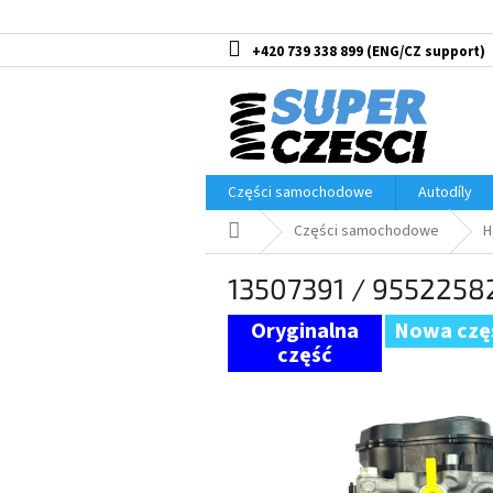
Przejść
do
treści
+420 739 338 899
Części samochodowe
Autodíly
Home
Części samochodowe
H
13507391 / 9552258
Nowa czę