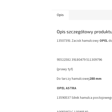
Opis
Opis szczegółowy produkt
13507391
Zacisk hamulcowy
OPEL
do
95522582 39180479 511309796
(prawy tył)
Do tarczy hamulcowej
288 mm
OPEL ASTRA
13590537
Silnik hamulca postojoweg