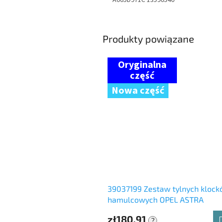
A005D971C 13590540
Produkty powiązane
Nowa część
39037199 Zestaw tylnych kloc
hamulcowych OPEL ASTRA
zł180,91
?