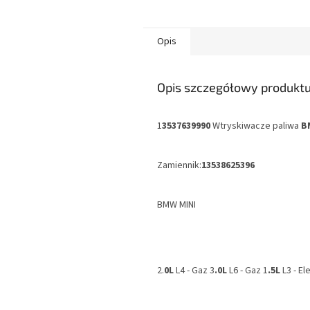
Opis
Opis szczegółowy produkt
1
3537639990
Wtryskiwacze paliwa
B
Zamiennik:
13538625396
BMW MINI
2.
0L
L4 - Gaz 3
.0L
L6 - Gaz 1
.5L
L3 - E