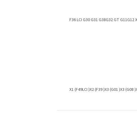
F36
LCI
G30
G31
G38
G32
GT
G11
G12 X
X1 (F49LCI
)
X2 (F39
)
X3 (G01
)
X3 (G08
)
S
t
o
p