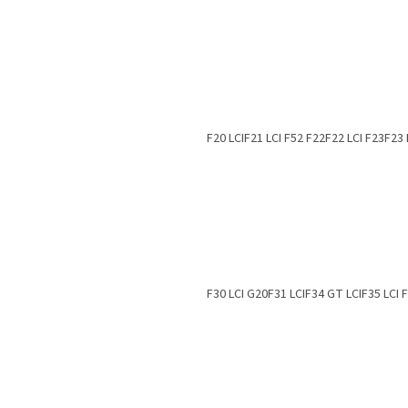
F20
LCI
F21
LCI
F52
F22
F22 LCI
F23
F23
F30 LCI
G20
F31
LCI
F34 GT
LCI
F35
LCI
F