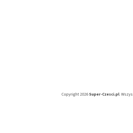
k
a
Copyright 2026
Super-Czesci.pl
. Wszys