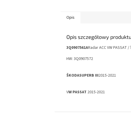
Opis
Opis szczegółowy produkt
3Q0907561A
Radar ACC VW PASSAT / 
HW: 3Q0907572
ŠKODA
SUPERB III
2015-2021
V
W PASSAT
2015-2021
S
t
o