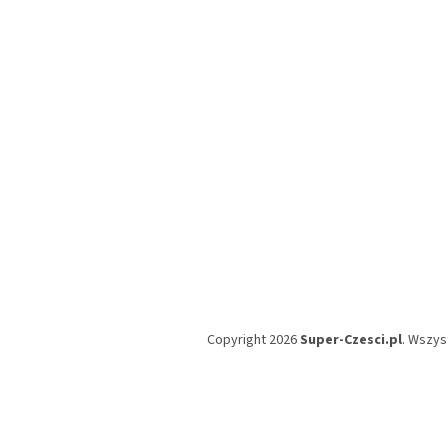
p
k
a
Copyright 2026
Super-Czesci.pl
. Wszys