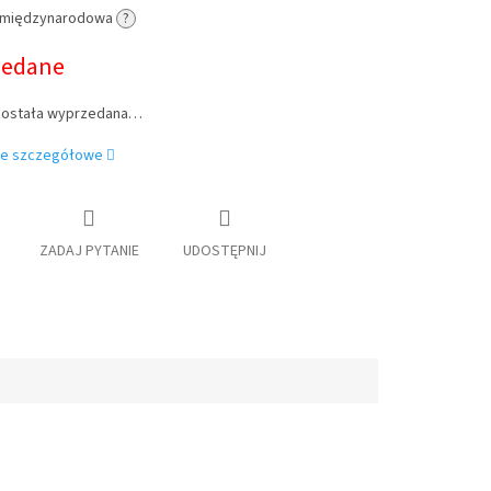
 międzynarodowa
?
owa:
zedane
została wyprzedana…
je szczegółowe
ZADAJ PYTANIE
UDOSTĘPNIJ