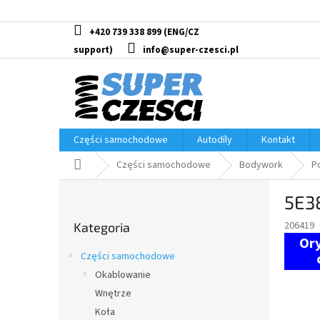
Przejść
do
treści
+420 739 338 899
info@super-czesci.pl
Części samochodowe
Autodíly
Kontakt
Home
Części samochodowe
Bodywork
P
P
5E3
a
Pominąć
s
206419
Kategoria
kategorie
e
k
Części samochodowe
b
Okablowanie
o
Wnętrze
c
z
Koła