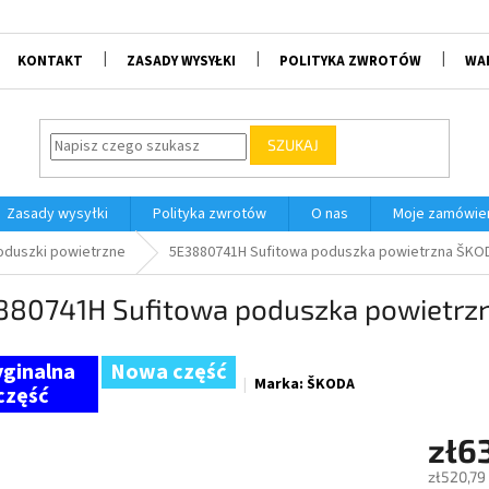
KONTAKT
ZASADY WYSYŁKI
POLITYKA ZWROTÓW
WA
SZUKAJ
Zasady wysyłki
Polityka zwrotów
O nas
Moje zamówie
oduszki powietrzne
5E3880741H Sufitowa poduszka powietrzna ŠKOD
880741H Sufitowa poduszka powietrzn
Nowa część
Marka:
ŠKODA
zł6
zł520,79