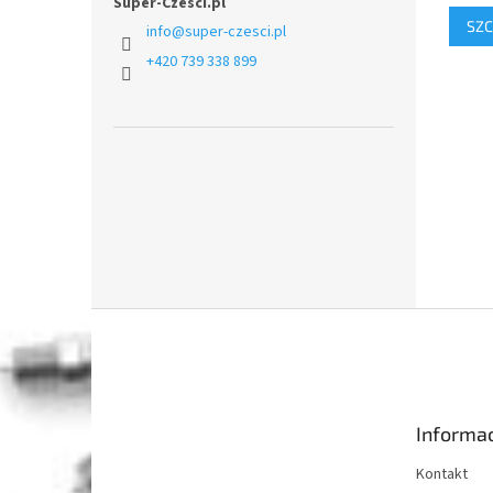
Super-Czesci.pl
SZC
info
@
super-czesci.pl
+420 739 338 899
S
t
o
p
k
Informac
a
Kontakt