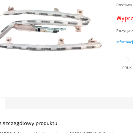
Dostawa
Cena
jednostk
Wypr
Pozycja 
Informac
DRUK
s szczegółowy produktu