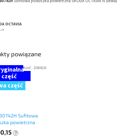
80741H
Sufitowa poduszka powietrzna ŠKODA OCTAVIA IV (lewa)
DA OCTAVIA
-->
ukty powiązane
Kod :
206416
wa część
80742H Sufitowa
szka powietrzna
A OCTAVIA IV
30,15
?
a)