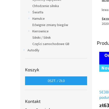
5E38
Chłodzenie silnika
lewa
Światła
Hamulce
ŠKO
2020
Dźwignie zmiany biegów
Kierownice
Silniki / Silnik
Prod
Części samochodowe GB
Autodíly
No
Koszyk
0
SZT. /
ZŁ0
5E38
podu
Kontakt
ŠKOD
zł6
(praw