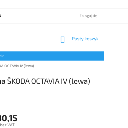
RUNKI HANDLOWE
POLITYKA OCHRONY PRYWATNOŚCI
Zaloguj się
O NAS
KOSZYK
Pusty koszyk
nie
A OCTAVIA IV (lewa)
a ŠKODA OCTAVIA IV (lewa)
30,15
 bez VAT