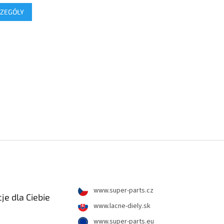
ZEGÓŁY
www.super-parts.cz
je dla Ciebie
www.lacne-diely.sk
www.super-parts.eu