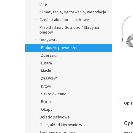
n
Inne
y
Klimatyzacja, ogrzewanie, wentylacja
Części i akcesoria silnikowe
Przekładnie / Getriebe / Skrzynia
biegów
Bodywork
Poduszki powietrzne
Zderzaki
Lustra
Maski
ZESPOŁY
Drzwi
Szkło okienne
Błotniki
Opis
Okapy
Układy paliwowe
Opi
Osie, układ kierowniczy
Systemy napędowe