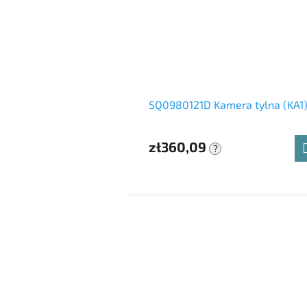
5Q0980121D Kamera tylna (KA1)
zł360,09
?
S
t
o
p
k
a