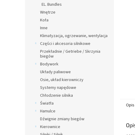
n
EL. Bundles
y
Wnętrze
Koła
Inne
Klimatyzacja, ogrzewanie, wentylacja
Części i akcesoria silnikowe
Przekładnie / Getriebe / Skrzynia
biegów
Bodywork
Układy paliwowe
Osie, układ kierowniczy
Systemy napędowe
Chłodzenie silnika
Światła
Opis
Hamulce
Dźwignie zmiany biegów
Opi
Kierownice
Silniki / Silnik