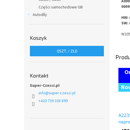
A000
0009
Części samochodowe GB
Autodíly
HW:
SW:
W205
Koszyk
0
SZT. /
ZŁ0
Prod
Kontakt
Super-Czesci.pl
No
info
@
super-czesci.pl
+420 739 338 899
A223
napr
BENZ