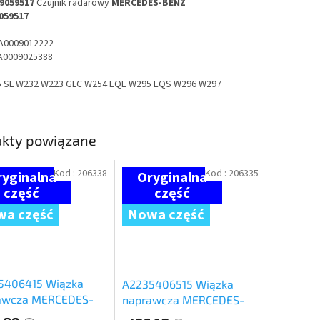
9059517
Czujnik radarowy
MERCEDES-BENZ
059517
A0009012222
A0009025388
 SL W232 W223 GLC W254 EQE W295 EQS W296 W297
ukty powiązane
Kod :
206338
Kod :
206335
wa część
Nowa część
5406415 Wiązka
A2235406515 Wiązka
awcza MERCEDES-
naprawcza MERCEDES-
BENZ