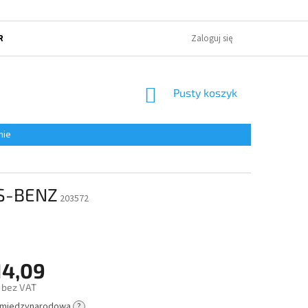
RUNKI HANDLOWE
POLITYKA OCHRONY PRYWATNOŚCI
Zaloguj się
O NAS
KOSZYK
Pusty koszyk
nie
ES-BENZ
203572
14,09
 bez VAT
 międzynarodowa
?