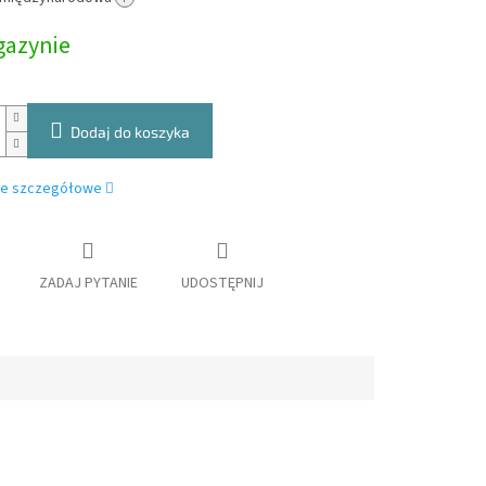
owa:
azynie
Dodaj do koszyka
je szczegółowe
ZADAJ PYTANIE
UDOSTĘPNIJ