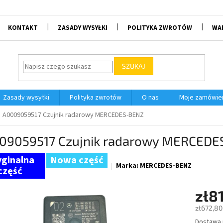
KONTAKT
ZASADY WYSYŁKI
POLITYKA ZWROTÓW
WA
SZUKAJ
Zasady wysyłki
Polityka zwrotów
O nas
Moje zamówie
A0009059517 Czujnik radarowy MERCEDES-BENZ
09059517 Czujnik radarowy MERCED
Nowa część
Marka:
MERCEDES-BENZ
zł8
zł672,80
Dostawa
Cena