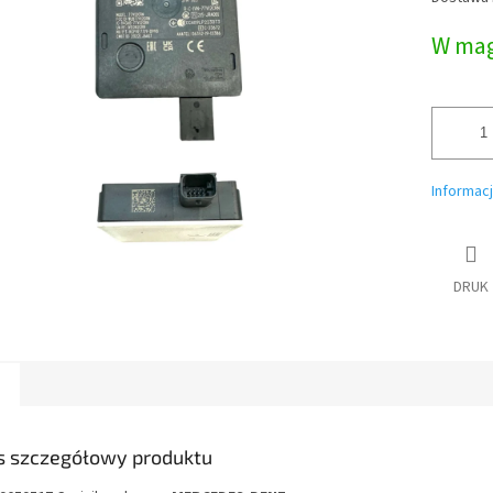
jednostk
W mag
Informac
DRUK
s szczegółowy produktu