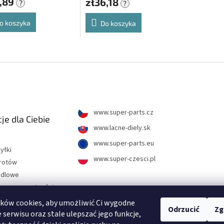
1,89
zł36,18
?
?
o koszyka
Do koszyka
www.super-parts.cz
je dla Ciebie
www.lacne-diely.sk
www.super-parts.eu
yłki
www.super-czesci.pl
wrotów
ndlowe
hrony prywatności
ków cookies, aby umożliwić Ci wygodne
Odrzucić
Zg
tności
 serwisu oraz stale ulepszać jego funkcje,