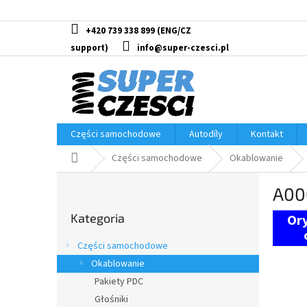
Przejść
do
treści
+420 739 338 899
info@super-czesci.pl
Części samochodowe
Autodíly
Kontakt
Home
Części samochodowe
Okablowanie
P
A00
a
Pominąć
s
Kategoria
kategorie
e
k
Części samochodowe
b
Okablowanie
o
Pakiety PDC
c
z
Głośniki