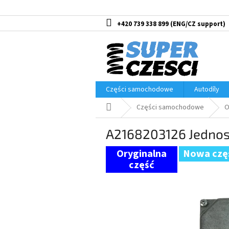
Przejść
do
treści
+420 739 338 899
Części samochodowe
Autodíly
Home
Części samochodowe
O
A2168203126 Jedno
Nowa czę