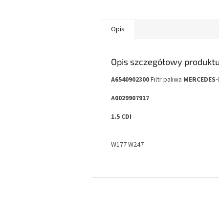
Opis
Opis szczegółowy produkt
A6540902300
Filtr paliwa
MERCEDES-
A0029907917
1.5 CDI
W177 W247
S
t
o
p