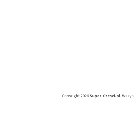
k
a
Copyright 2026
Super-Czesci.pl
. Wszys