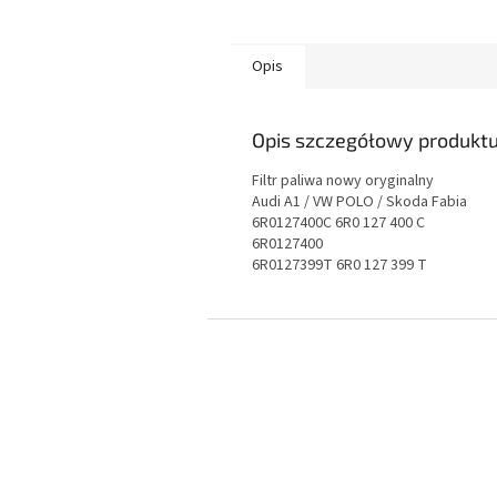
Opis
Opis szczegółowy produkt
Filtr paliwa nowy oryginalny
Audi A1 / VW POLO / Skoda Fabia
6R0127400C 6R0 127 400 C
6R0127400
6R0127399T 6R0 127 399 T
S
t
o
p
k
a