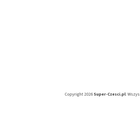
a
Copyright 2026
Super-Czesci.pl
. Wszys