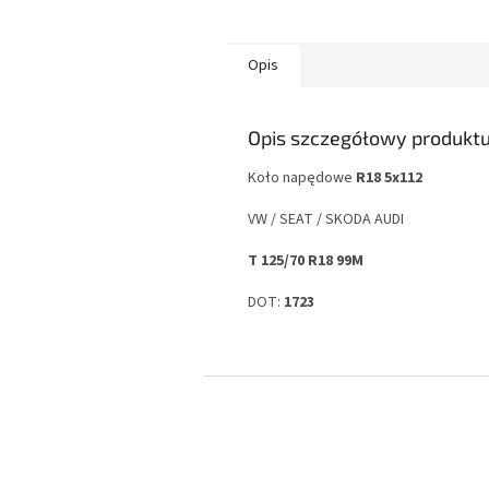
Opis
Opis szczegółowy produkt
Koło napędowe
R18 5x112
VW / SEAT / SKODA AUDI
T 125/70 R18 99M
DOT:
1723
S
t
o
p
k