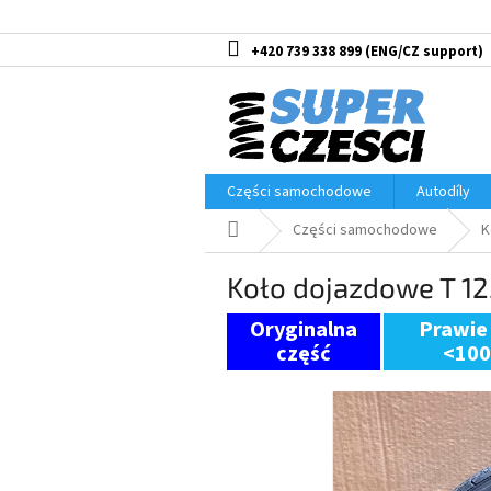
Przejść
do
treści
+420 739 338 899
Części samochodowe
Autodíly
Home
Części samochodowe
K
Koło dojazdowe T 1
Prawie
<10